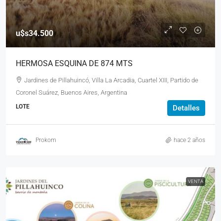
u$s34.500
HERMOSA ESQUINA DE 874 MTS
Jardines de Pillahuincó, Villa La Arcadia, Cuartel XIII, Partido de
Coronel Suárez, Buenos Aires, Argentina
LOTE
Detalles
Prokom
hace 2 años
VENTA