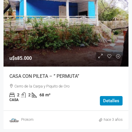
u$s85.000
CASA CON PILETA – ” PERMUTA”
Cerro de la Carpa y Piquito de Oro
2
2
68
m²
CASA
Detalles
Prokom
hace 3 años