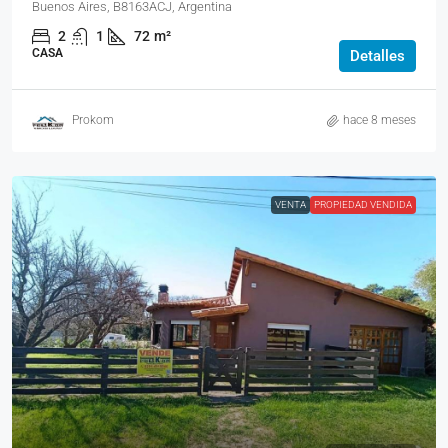
Buenos Aires, B8163ACJ, Argentina
2
1
72
m²
CASA
Detalles
Prokom
hace 8 meses
VENTA
PROPIEDAD VENDIDA