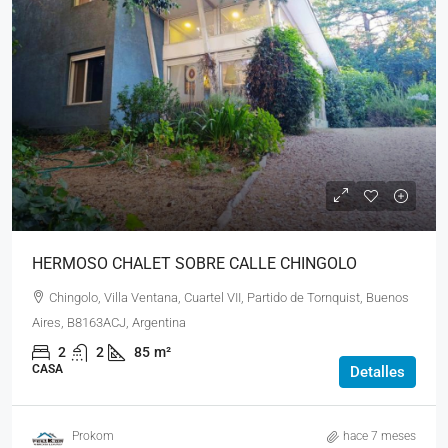
HERMOSO CHALET SOBRE CALLE CHINGOLO
Chingolo, Villa Ventana, Cuartel VII, Partido de Tornquist, Buenos
Aires, B8163ACJ, Argentina
2
2
85
m²
CASA
Detalles
Prokom
hace 7 meses