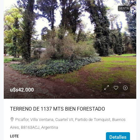
VENTA
u$s42.000
TERRENO DE 1137 MTS BIEN FORESTADO
Picaflor, Villa Ventana, Cuartel VII, Partido de Tornquist, Buenos
Aires, B8163ACJ, Argentina
LOTE
Detalles