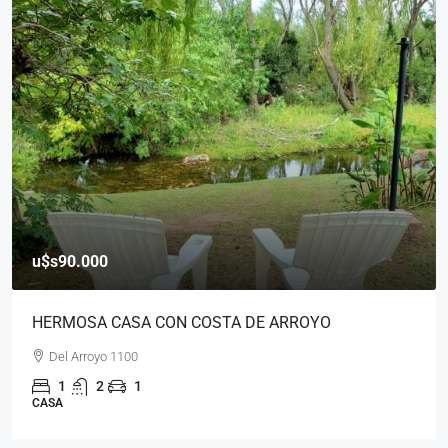
u$s150.000
2 CABAÑAS SOBRE PARQUE DE 180
 ARROYO
Los agapantos - Cerro Ceferino
3
2
2
100
m²
CABAÑA COMPLEJO