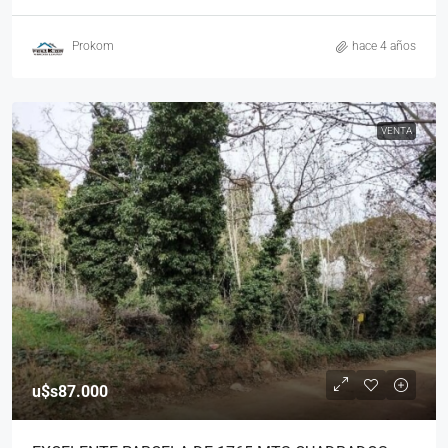
Prokom
hace 4 años
VENTA
u$s87.000