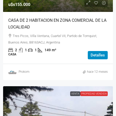
u$s155.000
CASA DE 2 HABITACION EN ZONA COMERCIAL DE LA
LOCALIDAD
Tres Picos, Villa Ventana, Cuartel VII, Partido de Tornquist,
Buenos Aires, B8163ACJ, Argentina
2
1
1
149
m²
CASA
Detalles
Prokom
hace 12 meses
VENTA
PROPIEDAD VENDIDA