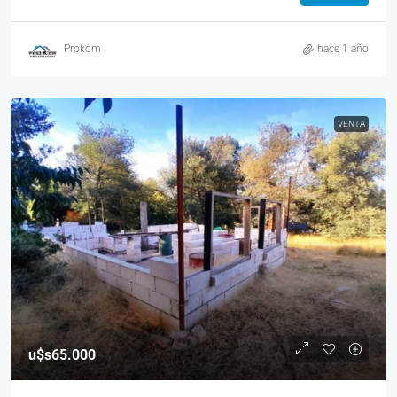
Prokom
hace 1 año
VENTA
u$s65.000