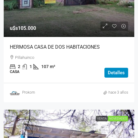
u$s105.000
HERMOSA CASA DE DOS HABITACIONES
Pillahuinco
2
1
107
m²
CASA
Detalles
Prokom
hace 3 años
VENTA
NOVEDADES