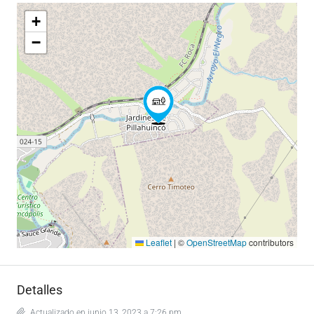
+
−
Leaflet
|
©
OpenStreetMap
contributors
Detalles
Actualizado en junio 13, 2023 a 7:26 pm