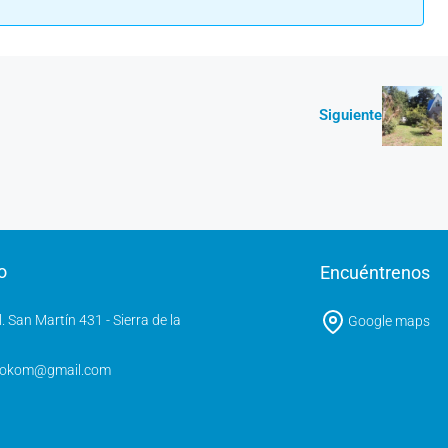
Siguiente
o
Encuéntrenos
l. San Martín 431 - Sierra de la
Google maps
rokom@gmail.com