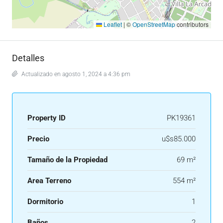
Leaflet
|
©
OpenStreetMap
contributors
Detalles
Actualizado en agosto 1, 2024 a 4:36 pm
Property ID
PK19361
Precio
u$s85.000
Tamaño de la Propiedad
69 m²
Area Terreno
554 m²
Dormitorio
1
Baños
2