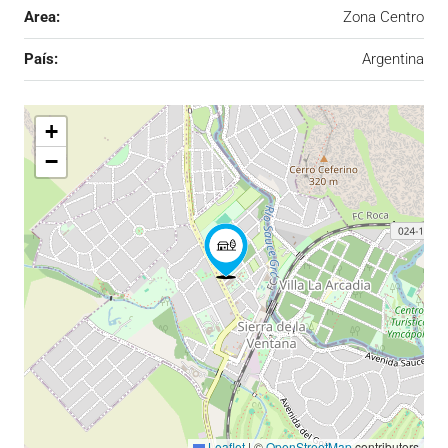
Area:
Zona Centro
País:
Argentina
+
−
Leaflet
|
©
OpenStreetMap
contributors