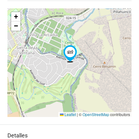
+
−
Leaflet
|
©
OpenStreetMap
contributors
Detalles