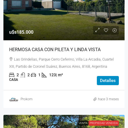
u$s185.000
HERMOSA CASA CON PILETA Y LINDA VISTA
Las Grindelias, Parque Cerro Ceferino, Villa La Arcadia, Cuartel
XIII, Partido de Coronel Suárez, Buenos Aires, 8168, Argentina
2
2
1
123|
m²
CASA
Detalles
Prokom
hace 3 meses
VENTA
PROPIEDAD VENDIDA