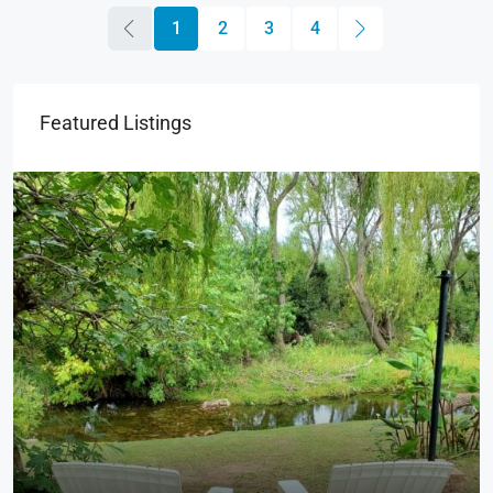
1
2
3
4
Featured Listings
u$s150.000