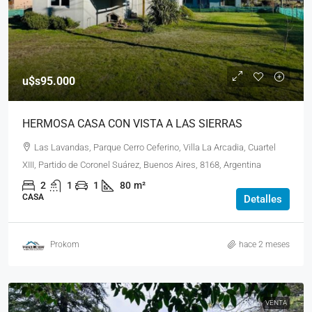
u$s95.000
HERMOSA CASA CON VISTA A LAS SIERRAS
Las Lavandas, Parque Cerro Ceferino, Villa La Arcadia, Cuartel
XIII, Partido de Coronel Suárez, Buenos Aires, 8168, Argentina
2
1
1
80
m²
CASA
Detalles
Prokom
hace 2 meses
VENTA