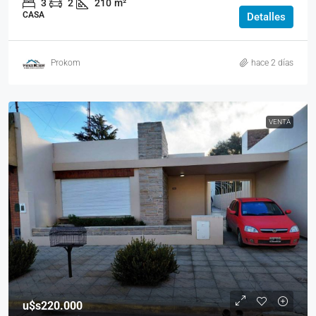
3
2
210
m²
CASA
Detalles
Prokom
hace 2 días
VENTA
u$s220.000