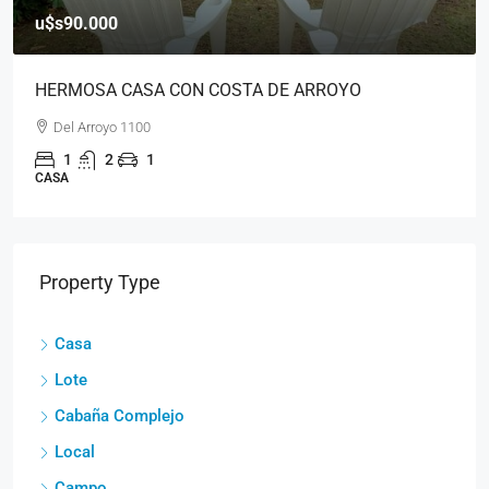
2 CABAÑAS SOBRE PARQUE DE 1800 MTS
Los agapantos - Cerro Ceferino
3
2
2
100
m²
CABAÑA COMPLEJO
Property Type
Casa
Lote
Cabaña Complejo
Local
Campo