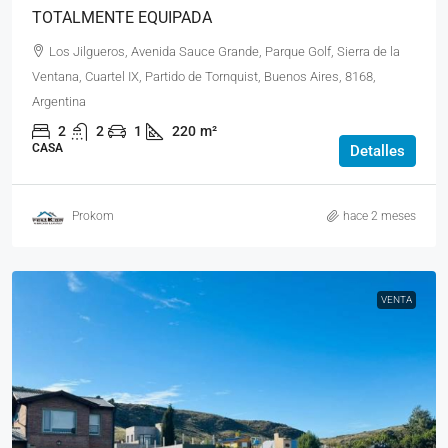
TOTALMENTE EQUIPADA
Los Jilgueros, Avenida Sauce Grande, Parque Golf, Sierra de la
Ventana, Cuartel IX, Partido de Tornquist, Buenos Aires, 8168,
Argentina
2
2
1
220
m²
CASA
Detalles
Prokom
hace 2 meses
VENTA