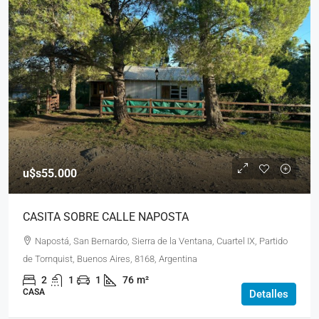
u$s55.000
CASITA SOBRE CALLE NAPOSTA
Napostá, San Bernardo, Sierra de la Ventana, Cuartel IX, Partido
de Tornquist, Buenos Aires, 8168, Argentina
2
1
1
76
m²
CASA
Detalles