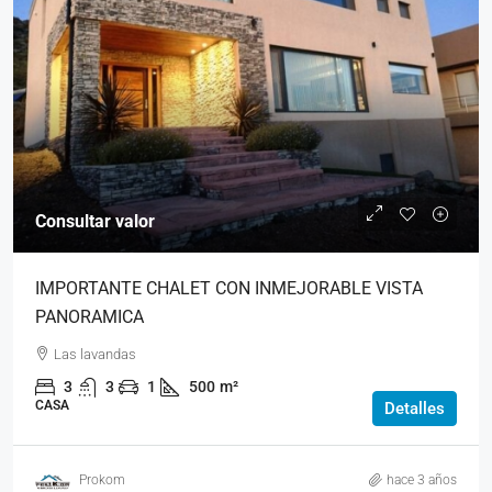
Consultar valor
IMPORTANTE CHALET CON INMEJORABLE VISTA
PANORAMICA
Las lavandas
3
3
1
500
m²
CASA
Detalles
Prokom
hace 3 años