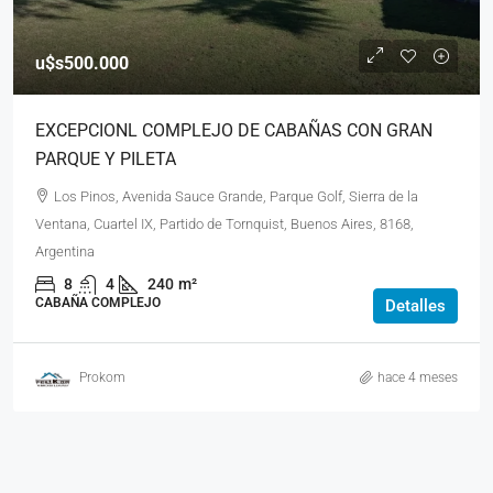
u$s500.000
EXCEPCIONL COMPLEJO DE CABAÑAS CON GRAN
PARQUE Y PILETA
Los Pinos, Avenida Sauce Grande, Parque Golf, Sierra de la
Ventana, Cuartel IX, Partido de Tornquist, Buenos Aires, 8168,
Argentina
8
4
240
m²
CABAÑA COMPLEJO
Detalles
Prokom
hace 4 meses