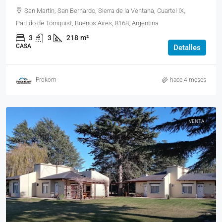
San Martin, San Bernardo, Sierra de la Ventana, Cuartel IX,
Partido de Tornquist, Buenos Aires, 8168, Argentina
3
3
218
m²
CASA
Detalles
Prokom
hace 4 meses
VENTA