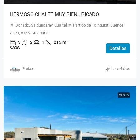
HERMOSO CHALET MUY BIEN UBICADO
Donado, Saldungaray, Cuartel IX, Partido de Tornquist, Buenos
Aires, 8166, Argentina
3
2
1
215
m²
CASA
Detalles
Prokom
hace 4 días
VENTA