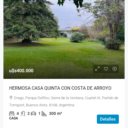
u$s400.000
HERMOSA CASA QUINTA CON COSTA DE ARROYO
Drago, Parque Delfino, Sierra de la Ventana, Cuartel IX, Partido de
Tornquist, Buenos Aires, 8168, Argentina
4
2
1
300
m²
CASA
Detalles