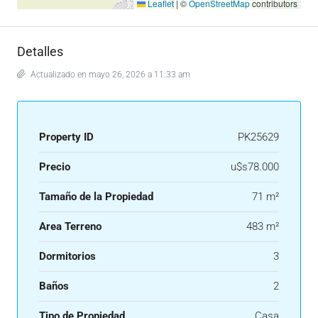
Leaflet
|
©
OpenStreetMap
contributors
Detalles
Actualizado en mayo 26, 2026 a 11:33 am
Property ID
PK25629
Precio
u$s78.000
Tamaño de la Propiedad
71 m²
Area Terreno
483 m²
Dormitorios
3
Baños
2
Tipo de Propiedad
Casa