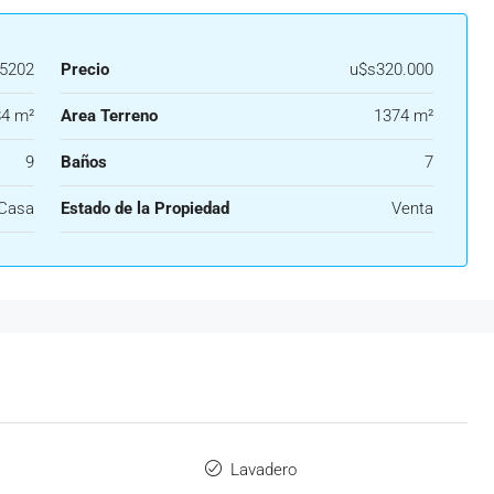
5202
Precio
u$s320.000
4 m²
Area Terreno
1374 m²
9
Baños
7
Casa
Estado de la Propiedad
Venta
Lavadero