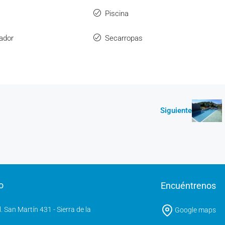
Piscina
rador
Secarropas
Siguiente
o
Encuéntrenos
l. San Martín 431 - Sierra de la
Google maps