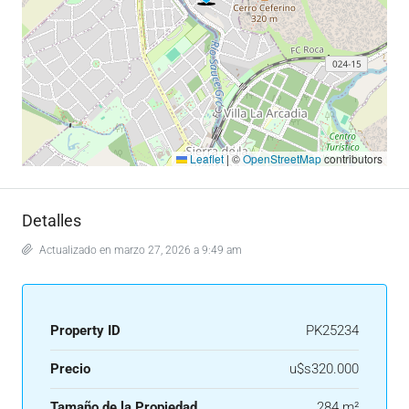
Leaflet
|
©
OpenStreetMap
contributors
Detalles
Actualizado en marzo 27, 2026 a 9:49 am
Property ID
PK25234
Precio
u$s320.000
Tamaño de la Propiedad
284 m²