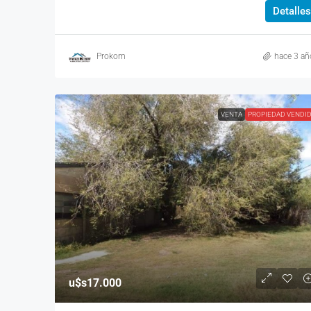
Detalles
Prokom
hace 3 añ
VENTA
PROPIEDAD VENDI
u$s17.000