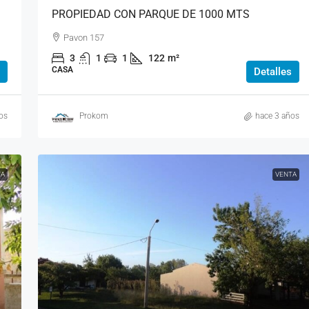
PROPIEDAD CON PARQUE DE 1000 MTS
Pavon 157
3
1
1
122
m²
CASA
Detalles
os
Prokom
hace 3 años
TA
VENTA