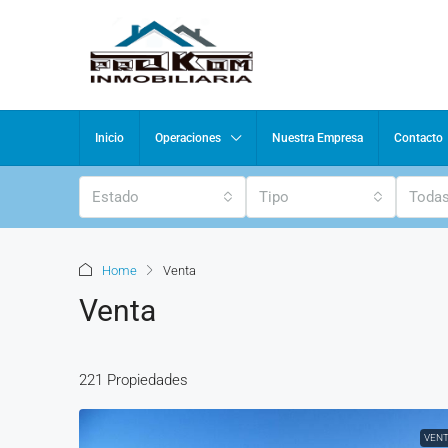
Inicio
Operaciones
Nuestra Empresa
Contacto
Estado
Tipo
Todas
Home
Venta
Venta
221 Propiedades
VEN