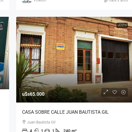
os
Prokom
hace 3 años
TA
VENTA
u$s65.000
CASA SOBRE CALLE JUAN BAUTISTA GIL
Juan Bautista Gil
4
1
1
240
m²