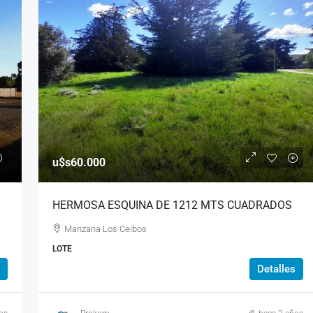
Consultar valor
u$s60.000
S CON
IMPORTANTE CHALET CON
HERMOSA ESQUINA DE 1212 MTS CUADRADOS
INMEJORABLE VISTA PANORAMICA
Manzana Los Ceibos
etas y Las Grindelias
Las lavandas
LOTE
3
3
1
500
m²
Detalles
CASA