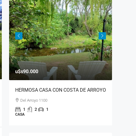
u$s150
u$s90.000
2 CABA
HERMOSA CASA CON COSTA DE ARROYO
MTS
Del Arroyo 1100
Los aga
1
2
1
3
CASA
CABAÑA 