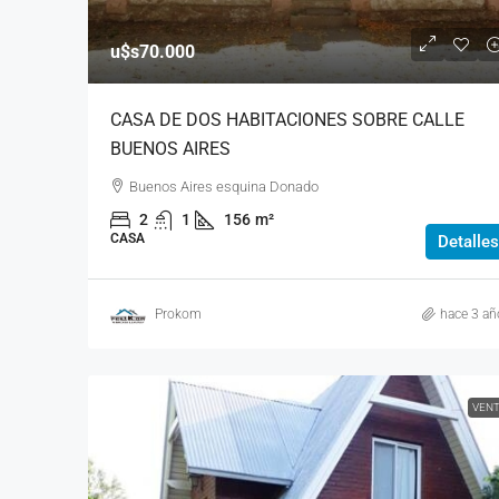
u$s70.000
CASA DE DOS HABITACIONES SOBRE CALLE
BUENOS AIRES
Buenos Aires esquina Donado
2
1
156
m²
CASA
Detalles
Prokom
hace 3 añ
VEN