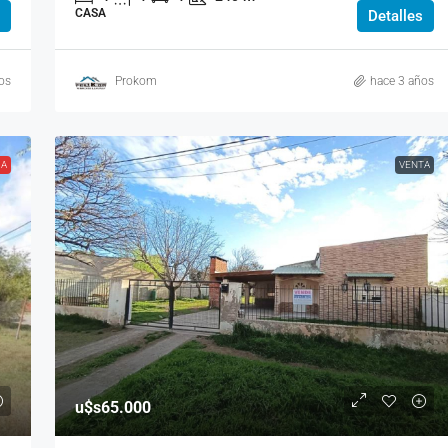
CASA
Detalles
os
Prokom
hace 3 años
DA
VENTA
u$s65.000