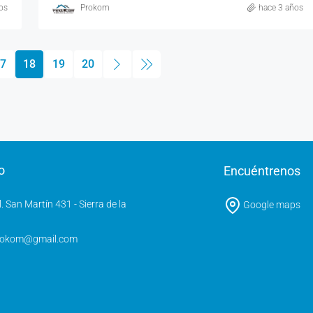
os
Prokom
hace 3 años
7
18
19
20
o
Encuéntrenos
l. San Martín 431 - Sierra de la
Google maps
rokom@gmail.com