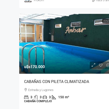
Prokom
hace 3 añ
VEN
u$s170.000
CABAÑAS CON PILETA CLIMATIZADA
Estrada y Lugones
3
3
3
150
m²
CABAÑA COMPLEJO