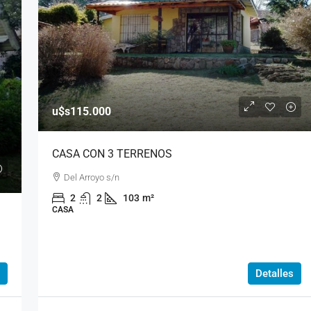
u$s115.000
CASA CON 3 TERRENOS
Del Arroyo s/n
2
2
103
m²
CASA
Detalles