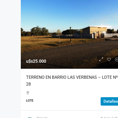
u$s205.000
u$s25.000
COMPLEJO DE CABAÑA
TERRENO EN BARRIO LAS VERBENAS – LOTE Nº
TOBOGANES
28
Las Lavandas, entre Las Viol
1
1
1
48
m²
LOTE
Detalles
CABAÑA COMPLEJO