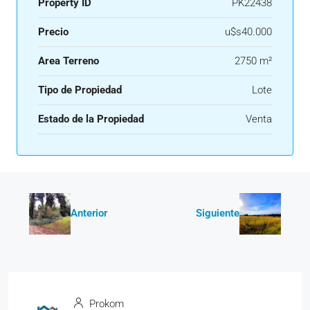
Property ID
PK22438
Precio
u$s40.000
Area Terreno
2750 m²
Tipo de Propiedad
Lote
Estado de la Propiedad
Venta
Anterior
Siguiente
Prokom