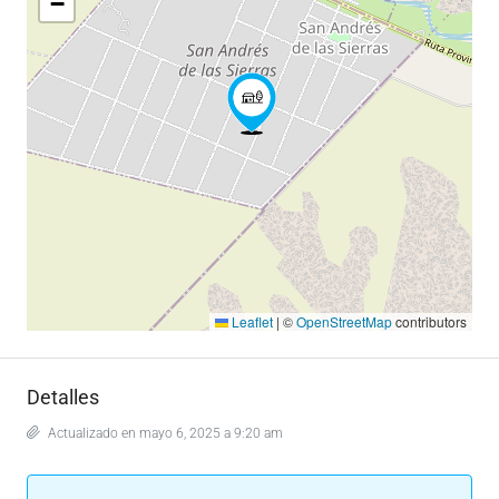
−
Leaflet
|
©
OpenStreetMap
contributors
Detalles
Actualizado en mayo 6, 2025 a 9:20 am