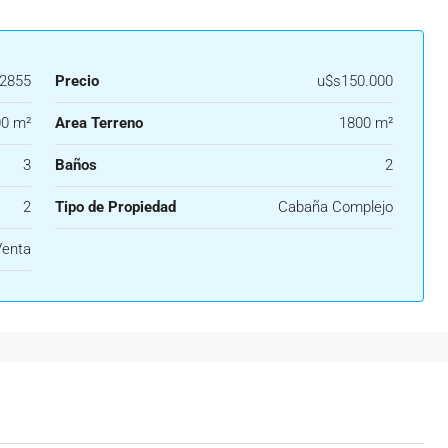
2855
Precio
u$s150.000
0 m²
Area Terreno
1800 m²
3
Baños
2
2
Tipo de Propiedad
Cabaña Complejo
Venta