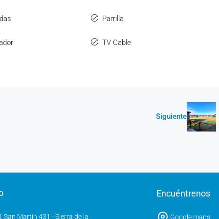
ndas
Parrilla
rador
TV Cable
Siguiente
o
Encuéntrenos
l. San Martín 431 - Sierra de la
Google maps