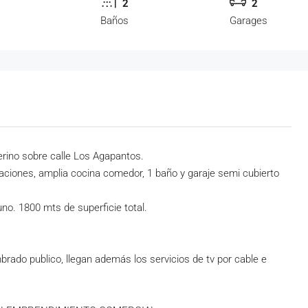
2
2
s
Baños
Garages
rino sobre calle Los Agapantos.
aciones, amplia cocina comedor, 1 baño y garaje semi cubierto
no. 1800 mts de superficie total.
mbrado publico, llegan además los servicios de tv por cable e