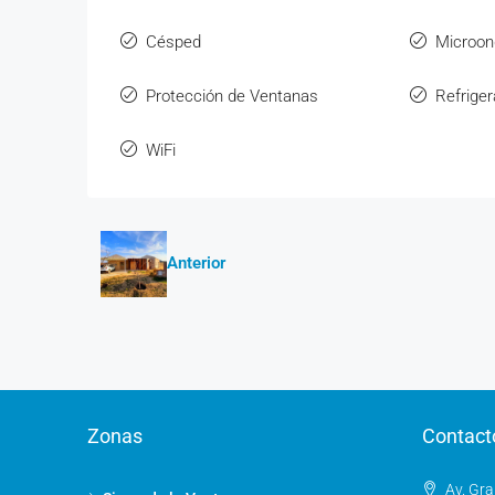
Césped
Microo
Protección de Ventanas
Refrige
WiFi
Anterior
Zonas
Contact
Av. Gra