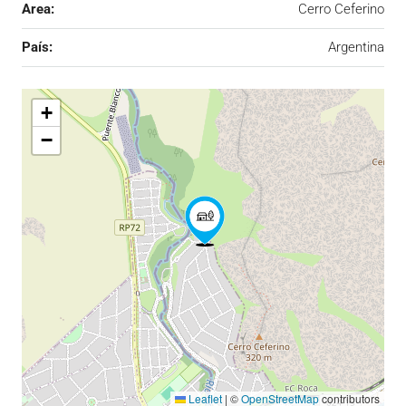
Area:
Cerro Ceferino
País:
Argentina
+
−
Leaflet
|
©
OpenStreetMap
contributors