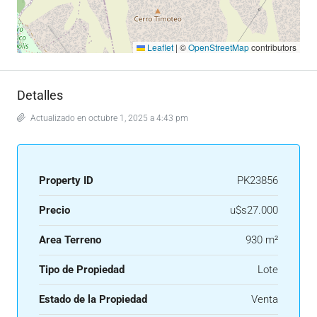
Leaflet
|
©
OpenStreetMap
contributors
Detalles
Actualizado en octubre 1, 2025 a 4:43 pm
Property ID
PK23856
Precio
u$s27.000
Area Terreno
930 m²
Tipo de Propiedad
Lote
Estado de la Propiedad
Venta