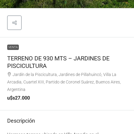
VENTA
TERRENO DE 930 MTS – JARDINES DE
PISCICULTURA
Jardín de la Piscicultura, Jardines de Pillahuincó, Villa La
Arcadia, Cuartel XIII, Partido de Coronel Suárez, Buenos Aires,
Argentina
u$s27.000
Descripción