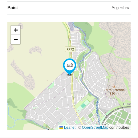
País:
Argentina
+
−
Leaflet
|
©
OpenStreetMap
contributors