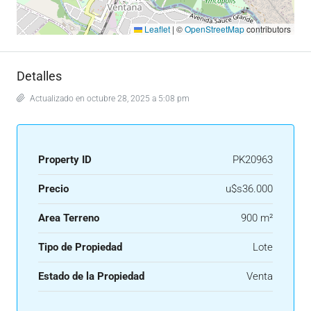
Leaflet
|
©
OpenStreetMap
contributors
Detalles
Actualizado en octubre 28, 2025 a 5:08 pm
Property ID
PK20963
Precio
u$s36.000
Area Terreno
900 m²
Tipo de Propiedad
Lote
Estado de la Propiedad
Venta