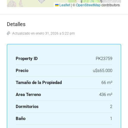
Leaflet
|
©
OpenStreetMap
contributors
Detalles
Actualizado en enero 31, 2026 a 5:22 pm
Property ID
PK23759
Precio
u$s65.000
Tamaño de la Propiedad
66 m²
Area Terreno
436 m²
Dormitorios
2
Baño
1