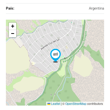
País:
Argentina
+
−
Leaflet
|
©
OpenStreetMap
contributors