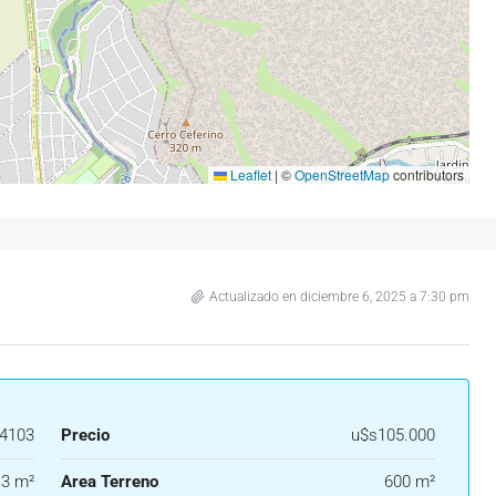
Leaflet
|
©
OpenStreetMap
contributors
Actualizado en diciembre 6, 2025 a 7:30 pm
4103
Precio
u$s105.000
3 m²
Area Terreno
600 m²