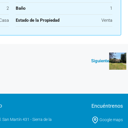
2
Baño
1
Casa
Estado de la Propiedad
Venta
Siguiente
o
Encuéntrenos
l. San Martín 431 - Sierra de la
Google maps